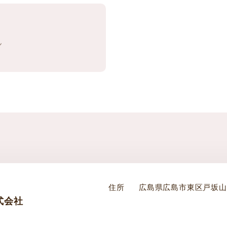
ン
住所
広島県広島市東区戸坂山根2
式会社