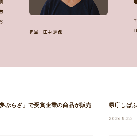
相
市
お
〒
T
担当 田中 志保
夢ぷらざ」で受賞企業の商品が販売
県庁しば
2026.5.25