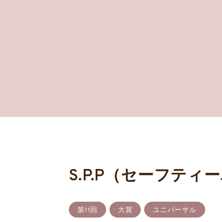
S.P.P（セーフテ
第11回
大賞
ユニバーサル