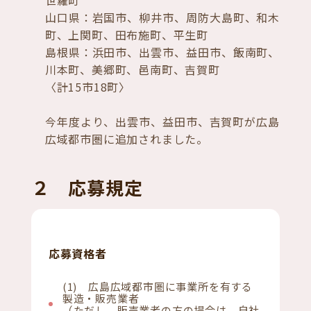
世羅町
山口県：岩国市、柳井市、周防大島町、和木
町、上関町、田布施町、平生町
島根県：浜田市、出雲市、益田市、飯南町、
川本町、美郷町、邑南町、吉賀町
〈計15市18町〉
今年度より、出雲市、益田市、吉賀町が広島
広域都市圏に追加されました。
２ 応募規定
応募資格者
(1) 広島広域都市圏に事業所を有する
製造・販売業者
（ただし、販売業者の方の場合は、自社