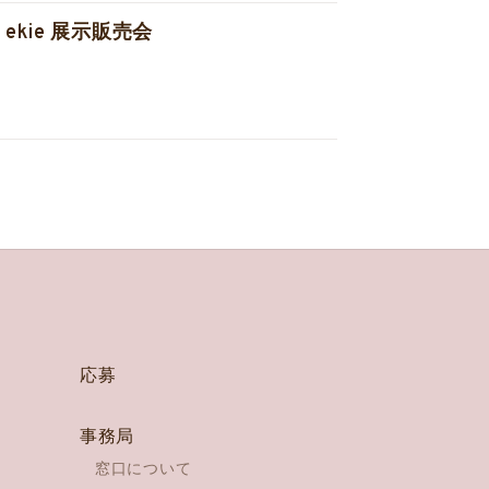
 / ekie 展示販売会
応募
事務局
窓口について