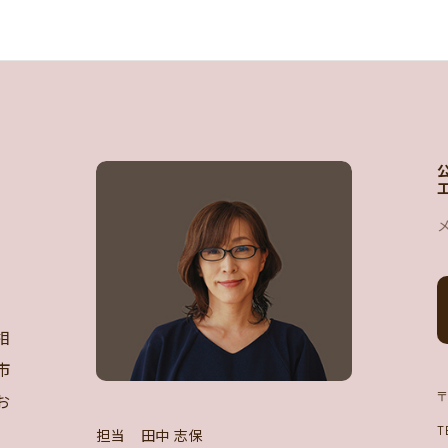
相
市
お
〒
T
担当 田中 志保