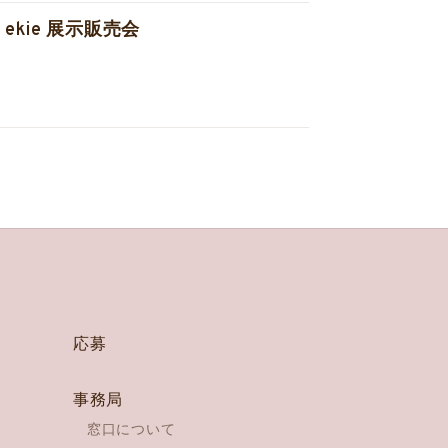
 / ekie 展示販売会
応募
事務局
窓口について