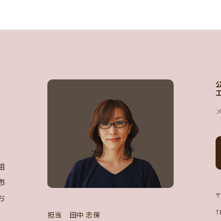
相
市
お
〒
T
担当 田中 志保