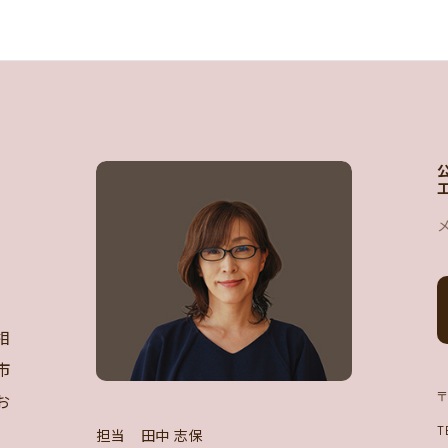
相
市
お
〒
T
担当 田中 志保