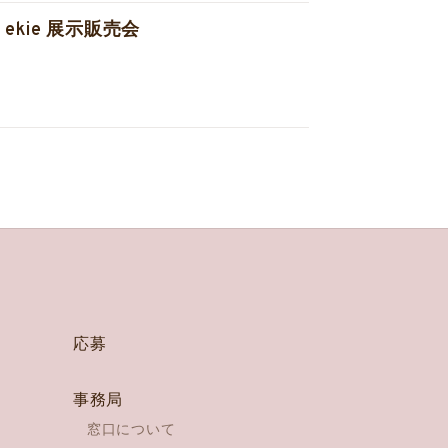
 / ekie 展示販売会
応募
事務局
窓口について